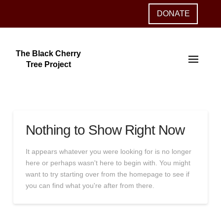
The Black Cherry
Tree Project
Nothing to Show Right Now
It appears whatever you were looking for is no longer
here or perhaps wasn't here to begin with. You might
want to try starting over from the homepage to see if
you can find what you're after from there.