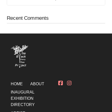
Recent Comments
HOME
ABOUT
INAUGURAL
EXHIBITION
DIRECTORY